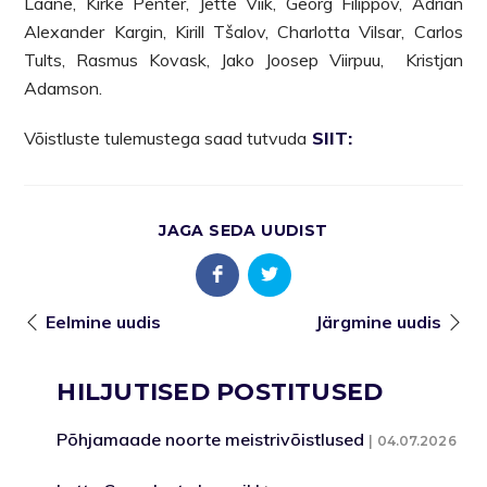
Laane, Kirke Penter, Jette Viik, Georg Filippov, Adrian
Alexander Kargin, Kirill Tšalov, Charlotta Vilsar, Carlos
Tults, Rasmus Kovask, Jako Joosep Viirpuu, Kristjan
Adamson.
Võistluste tulemustega saad tutvuda
SIIT:
JAGA SEDA UUDIST
Eelmine uudis
Järgmine uudis
HILJUTISED POSTITUSED
Põhjamaade noorte meistrivõistlused
04.07.2026