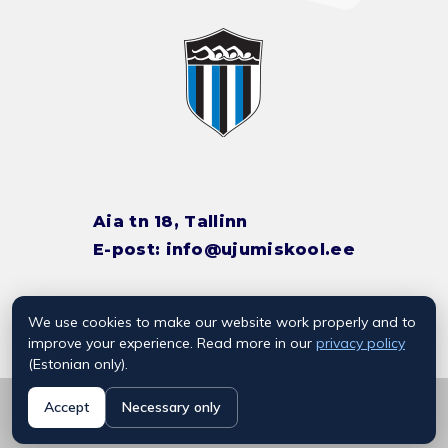
Aia tn 18, Tallinn
E-post:
info@ujumiskool.ee
We use cookies to make our website work properly and to
TREENERITE KONTAKTID
improve your experience. Read more in our
privacy policy
(Estonian only).
© 2026 Kalevi Ujumiskool
Accept
Necessary only
Privaatsuspoliitika