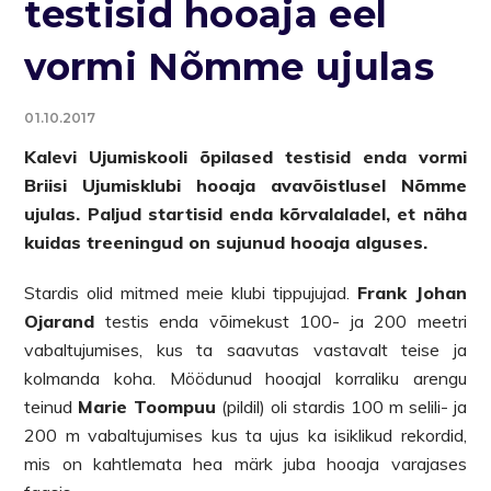
testisid hooaja eel
vormi Nõmme ujulas
01.10.2017
Kalevi Ujumiskooli õpilased testisid enda vormi
Briisi Ujumisklubi hooaja avavõistlusel Nõmme
ujulas. Paljud startisid enda kõrvalaladel, et näha
kuidas treeningud on sujunud hooaja alguses.
Stardis olid mitmed meie klubi tippujujad.
Frank Johan
Ojarand
testis enda võimekust 100- ja 200 meetri
vabaltujumises, kus ta saavutas vastavalt teise ja
kolmanda koha. Möödunud hooajal korraliku arengu
teinud
Marie Toompuu
(pildil) oli stardis 100 m selili- ja
200 m vabaltujumises kus ta ujus ka isiklikud rekordid,
mis on kahtlemata hea märk juba hooaja varajases