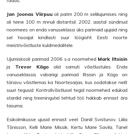
faasis.
Jan Joonas Viirpuu
oli parim 200 m seliliujumises ning
oli teine 100 m rinnuli distantsil. 2002. aastal sündinud
noormees on enda vanuseklassi üks parimaid ujujaid ning
sel hooajal kindlasti suur löögioht Eesti noorte
meistrivõistluste kuldmedalitele.
Ujumiskooli parimad 2006 s.a noormehed
Mark Iltsisin
ja
Trevor Kägo
olid samuti võistlustules. Enda
vanuseklassis vabariigi parimad Iltsisin ja Kägo on
tänavu võistlemas ka Noortesarjas, kus oodatakse neilt
suuri tegusid. Kontrollvõistlusel tegid noormehed edukad
stardid ning treeningutel tehtud töö hakkab ennast ära
tasuma.
Esikolmikusse ujusid ennast veel: Daniil Svistunov, Liilia
Tõnisson, Kelli Marie Missik, Kertu Marie Savila, Tanel