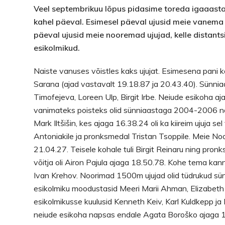
Veel septembrikuu lõpus pidasime toreda igaaastas
kahel päeval. Esimesel päeval ujusid meie vanema v
päeval ujusid meie nooremad ujujad, kelle distant
esikolmikud.
Naiste vanuses võistles kaks ujujat. Esimesena pani
Sarana (ajad vastavalt 19.18.87 ja 20.43.40). Sünnia
Timofejeva, Loreen Ulp, Birgit Irbe. Neiude esikoha ajak
vanimateks poisteks olid sünniaastaga 2004-2006 noor
Mark Iltšišin, kes ajaga 16.38.24 oli ka kiireim ujuja s
Antoniakile ja pronksmedal Tristan Tsoppile. Meie No
21.04.27. Teisele kohale tuli Birgit Reinaru ning pro
võitja oli Airon Pajula ajaga 18.50.78. Kohe tema ka
Ivan Krehov. Noorimad 1500m ujujad olid tüdrukud s
esikolmiku moodustasid Meeri Marii Ahman, Elizabeth 
esikolmikusse kuulusid Kenneth Keiv, Karl Kuldkepp j
neiude esikoha napsas endale Agata Boroško ajaga 13.