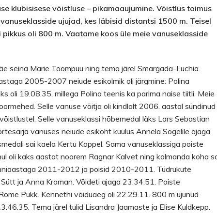
e klubisisese võistluse – pikamaaujumine. Võistlus toimus
anuseklasside ujujad, kes läbisid distantsi 1500 m. Teisel
si pikkus oli 800 m. Vaatame koos üle meie vanuseklasside
 käe seina Marie Toompuu ning tema järel Smargada-Luchia
astaga 2005-2007 neiude esikolmik oli järgmine: Polina
s oli 19.08.35, millega Polina teenis ka parima naise tiitli. Meie
mehed. Selle vanuse võitja oli kindlalt 2006. aastal sündinud
el võistlustel. Selle vanuseklassi hõbemedal läks Lars Sebastian
ortesarja vanuses neiude esikoht kuulus Annela Sogelile ajaga
nksmedali sai kaela Kertu Koppel. Sama vanuseklassiga poiste
nnul oli kaks aastat noorem Ragnar Kalvet ning kolmanda koha sa
ünniaastaga 2011-2012 ja poisid 2010-2011. Tüdrukute
Sütt ja Anna Kroman. Võideti ajaga 23.34.51. Poiste
a Rome Pukk. Kennethi võiduaeg oli 22.29.11. 800 m ujunud
46.35. Tema järel tulid Lisandra Jaamaste ja Elise Kuldkepp.