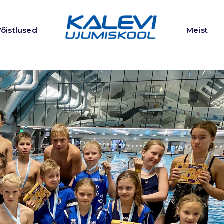
Võistlused
Meist