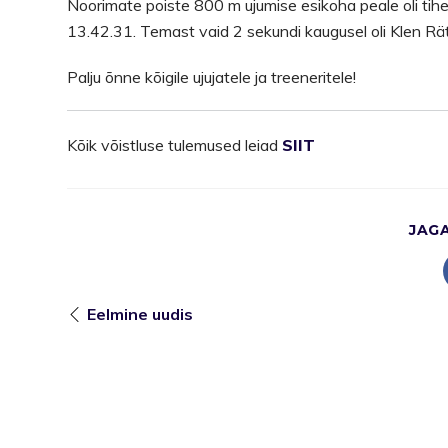
Noorimate poiste 800 m ujumise esikoha peale oli tihe 
13.42.31. Temast vaid 2 sekundi kaugusel oli Klen Rä
Palju õnne kõigile ujujatele ja treeneritele!
Kõik võistluse tulemused leiad
SIIT
JAG
Eelmine uudis