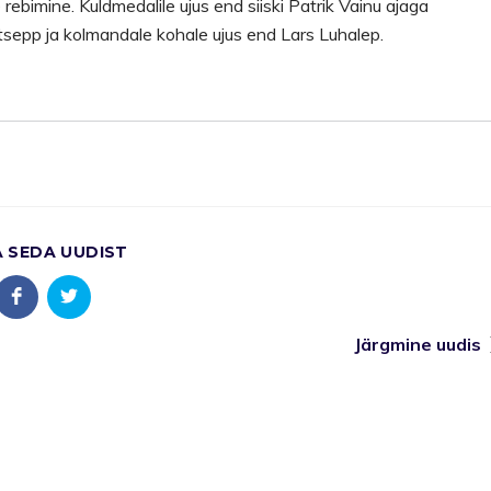
rebimine. Kuldmedalile ujus end siiski Patrik Vainu ajaga
tsepp ja kolmandale kohale ujus end Lars Luhalep.
A SEDA UUDIST
Järgmine uudis