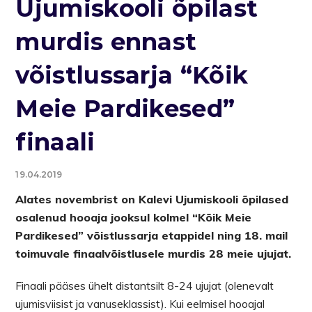
Ujumiskooli õpilast
murdis ennast
võistlussarja “Kõik
Meie Pardikesed”
finaali
19.04.2019
Alates novembrist on Kalevi Ujumiskooli õpilased
osalenud hooaja jooksul kolmel “Kõik Meie
Pardikesed” võistlussarja etappidel ning 18. mail
toimuvale finaalvõistlusele murdis 28 meie ujujat.
Finaali pääses ühelt distantsilt 8-24 ujujat (olenevalt
ujumisviisist ja vanuseklassist). Kui eelmisel hooajal