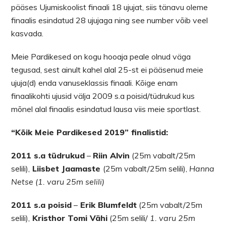
pääses Ujumiskoolist finaali 18 ujujat, siis tänavu oleme
finaalis esindatud 28 ujujaga ning see number võib veel
kasvada.
Meie Pardikesed on kogu hooaja peale olnud väga
tegusad, sest ainult kahel alal 25-st ei pääsenud meie
ujuja(d) enda vanuseklassis finaali. Kõige enam
finaalikohti ujusid välja 2009 s.a poisid/tüdrukud kus
mõnel alal finaalis esindatud lausa viis meie sportlast.
“Kõik Meie Pardikesed 2019” finalistid:
2011 s.a tüdrukud
–
Riin Alvin
(25m vabalt/25m
selili),
Liisbet Jaamaste
(25m vabalt/25m selili),
Hanna
Netse (1. varu 25m selili)
2011 s.a poisid
–
Erik Blumfeldt
(25m vabalt/25m
selili),
Kristhor Tomi Vähi
(25m selili/
1. varu 25m