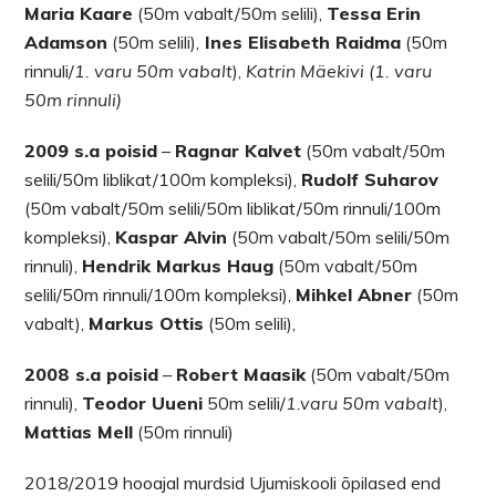
Maria Kaare
(50m vabalt/50m selili),
Tessa Erin
Adamson
(50m selili),
Ines Elisabeth Raidma
(50m
rinnuli/
1. varu 50m vabalt
),
Katrin Mäekivi (1. varu
50m rinnuli)
2009 s.a poisid
–
Ragnar Kalvet
(50m vabalt/50m
selili/50m liblikat/100m kompleksi),
Rudolf Suharov
(50m vabalt/50m selili/50m liblikat/50m rinnuli/100m
kompleksi),
Kaspar Alvin
(50m vabalt/50m selili/50m
rinnuli),
Hendrik Markus Haug
(50m vabalt/50m
selili/50m rinnuli/100m kompleksi),
Mihkel Abner
(50m
vabalt),
Markus Ottis
(50m selili),
2008 s.a poisid
–
Robert Maasik
(50m vabalt/50m
rinnuli),
Teodor Uueni
50m selili/
1.varu 50m vabalt
),
Mattias Mell
(50m rinnuli)
2018/2019 hooajal murdsid Ujumiskooli õpilased end