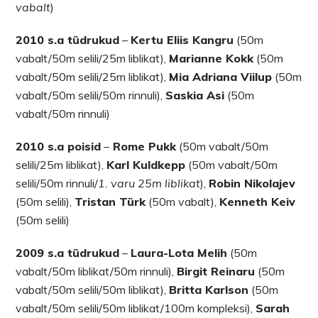
vabalt
)
2010 s.a tüdrukud
–
Kertu Eliis Kangru
(50m
vabalt/50m selili/25m liblikat),
Marianne Kokk
(50m
vabalt/50m selili/25m liblikat),
Mia Adriana Viilup
(50m
vabalt/50m selili/50m rinnuli),
Saskia Asi
(50m
vabalt/50m rinnuli)
2010 s.a poisid
–
Rome Pukk
(50m vabalt/50m
selili/25m liblikat),
Karl Kuldkepp
(50m vabalt/50m
selili/50m rinnuli/
1. varu 25m liblikat
),
Robin Nikolajev
(50m selili),
Tristan Türk
(50m vabalt),
Kenneth Keiv
(50m selili)
2009 s.a tüdrukud
–
Laura-Lota Melih
(50m
vabalt/50m liblikat/50m rinnuli),
Birgit Reinaru
(50m
vabalt/50m selili/50m liblikat),
Britta Karlson
(50m
vabalt/50m selili/50m liblikat/100m kompleksi),
Sarah