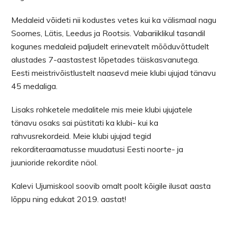
Medaleid võideti nii kodustes vetes kui ka välismaal nagu
Soomes, Lätis, Leedus ja Rootsis. Vabariiklikul tasandil
kogunes medaleid paljudelt erinevatelt mõõduvõttudelt
alustades 7-aastastest lõpetades täiskasvanutega.
Eesti meistrivõistlustelt naasevd meie klubi ujujad tänavu
45 medaliga.
Lisaks rohketele medalitele mis meie klubi ujujatele
tänavu osaks sai püstitati ka klubi- kui ka
rahvusrekordeid. Meie klubi ujujad tegid
rekorditeraamatusse muudatusi Eesti noorte- ja
juunioride rekordite näol.
Kalevi Ujumiskool soovib omalt poolt kõigile ilusat aasta
lõppu ning edukat 2019. aastat!