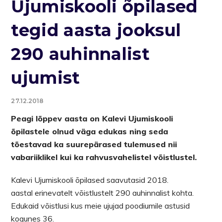
Ujumiskooli õpilased
tegid aasta jooksul
290 auhinnalist
ujumist
27.12.2018
Peagi lõppev aasta on Kalevi Ujumiskooli
õpilastele olnud väga edukas ning seda
tõestavad ka suurepärased tulemused nii
vabariiklikel kui ka rahvusvahelistel võistlustel.
Kalevi Ujumiskooli õpilased saavutasid 2018.
aastal erinevatelt võistlustelt 290 auhinnalist kohta.
Edukaid võistlusi kus meie ujujad poodiumile astusid
kogunes 36.