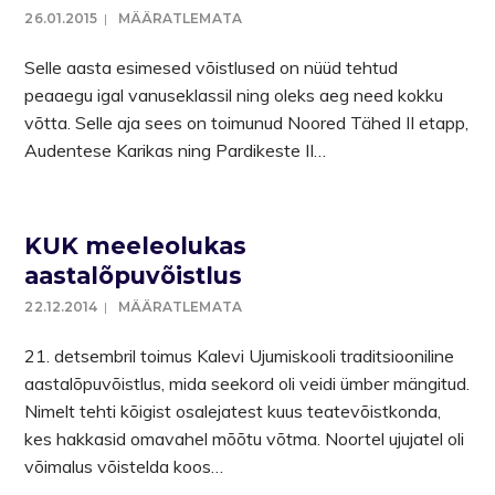
26.01.2015
MÄÄRATLEMATA
Selle aasta esimesed võistlused on nüüd tehtud
peaaegu igal vanuseklassil ning oleks aeg need kokku
võtta. Selle aja sees on toimunud Noored Tähed II etapp,
Audentese Karikas ning Pardikeste II…
KUK meeleolukas
aastalõpuvõistlus
22.12.2014
MÄÄRATLEMATA
21. detsembril toimus Kalevi Ujumiskooli traditsiooniline
aastalõpuvõistlus, mida seekord oli veidi ümber mängitud.
Nimelt tehti kõigist osalejatest kuus teatevõistkonda,
kes hakkasid omavahel mõõtu võtma. Noortel ujujatel oli
võimalus võistelda koos…