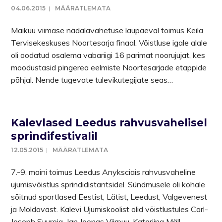
04.06.2015
MÄÄRATLEMATA
Maikuu viimase nädalavahetuse laupäeval toimus Keila
Tervisekeskuses Noortesarja finaal. Võistluse igale alale
oli oodatud osalema vabariigi 16 parimat noorujujat, kes
moodustasid pingerea eelmiste Noortesarjade etappide
põhjal. Nende tugevate tulevikutegijate seas…
Kalevlased Leedus rahvusvahelisel
sprindifestivalil
12.05.2015
MÄÄRATLEMATA
7.-9. maini toimus Leedus Anyksciais rahvusvaheline
ujumisvõistlus sprindidistantsidel. Sündmusele oli kohale
sõitnud sportlased Eestist, Lätist, Leedust, Valgevenest
ja Moldovast. Kalevi Ujumiskoolist olid võistlustules Carl-
Joseph Suuroja, Jan Joonas Viirpuu, Katariina Mäll…