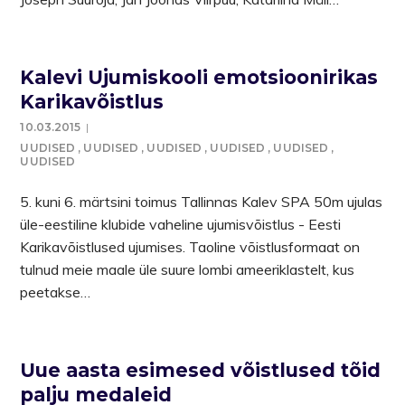
Kalevi Ujumiskooli emotsioonirikas
Karikavõistlus
10.03.2015
UUDISED
,
UUDISED
,
UUDISED
,
UUDISED
,
UUDISED
,
UUDISED
5. kuni 6. märtsini toimus Tallinnas Kalev SPA 50m ujulas
üle-eestiline klubide vaheline ujumisvõistlus - Eesti
Karikavõistlused ujumises. Taoline võistlusformaat on
tulnud meie maale üle suure lombi ameeriklastelt, kus
peetakse…
Uue aasta esimesed võistlused tõid
palju medaleid