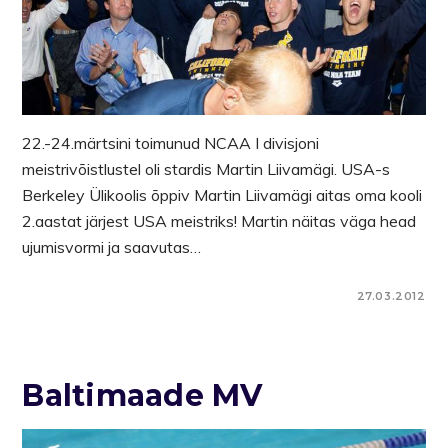
22.-24.märtsini toimunud NCAA I divisjoni
meistrivõistlustel oli stardis Martin Liivamägi. USA-s
Berkeley Ülikoolis õppiv Martin Liivamägi aitas oma kooli
2.aastat järjest USA meistriks! Martin näitas väga head
ujumisvormi ja saavutas…
27.03.2012
Baltimaade MV