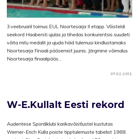
3.veebruaril toimus EUL Noortesarja II etapp. Võisteldi
seekord Haabersti ujulas ja tihedas konkurentsis suudeti
võita mitu medalit ja ujuda häid tulemusi kindlustamaks
Noortesarja Finaali pääsemist juunis. Järgmine võimalus
Noortesarja finaalipääs…
07.02.2012
W-E.Kullalt Eesti rekord
Audentese Spordiklubi karikavõistlustel kustutas
Werner-Erich Kulla poiste tipptulemuste tabelist 1988.