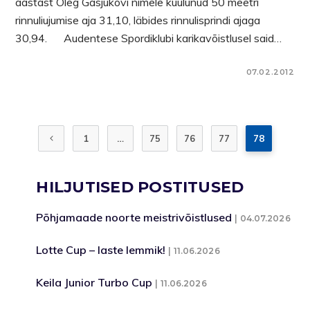
aastast Oleg Gasjukovi nimele kuulunud 50 meetri
rinnuliujumise aja 31,10, läbides rinnulisprindi ajaga
30,94. Audentese Spordiklubi karikavõistlusel said…
07.02.2012
1
…
75
76
77
78
HILJUTISED POSTITUSED
Põhjamaade noorte meistrivõistlused
04.07.2026
Lotte Cup – laste lemmik!
11.06.2026
Keila Junior Turbo Cup
11.06.2026