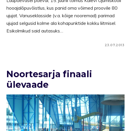
Laupäevasel päeval, 15. juunil toimus Kalevi Ujumiskooli
hooajalõpuvõistlus, kus panid oma võimed proovile 80
ujujat. Vanuseklasside (v.a. kõige nooremad) parimad
ujujad selgusid kolme ala kohapunktide kokku liitmisel.
Esikolmikud said autasuks…
23.07.2013
Noortesarja finaali
ülevaade