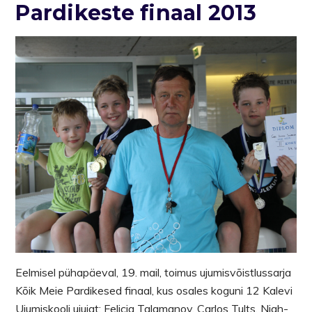
Pardikeste finaal 2013
Eelmisel pühapäeval, 19. mail, toimus ujumisvõistlussarja
Kõik Meie Pardikesed finaal, kus osales koguni 12 Kalevi
Ujumiskooli ujujat: Felicia Talamanov, Carlos Tults, Niah-