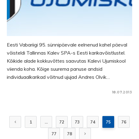
Eesti Vabariigi 95. sünnipäevale eelnenud kahel päeval
võisteldi Tallinnas Kalev SPA-s Eesti karikavõistlustel.
Kõikide alade kokkuvõttes saavutas Kalevi Ujumiskool
viienda koha. Kõige suurema panuse andsid
individuaalkarikad võitnud ujujad Andres Olvik…
18.07.2013
1
…
72
73
74
75
76
77
78