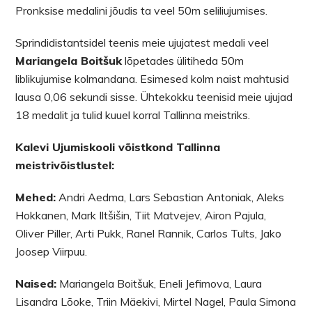
Pronksise medalini jõudis ta veel 50m seliliujumises.
Sprindidistantsidel teenis meie ujujatest medali veel
Mariangela Boitšuk
lõpetades ülitiheda 50m
liblikujumise kolmandana. Esimesed kolm naist mahtusid
lausa 0,06 sekundi sisse. Ühtekokku teenisid meie ujujad
18 medalit ja tulid kuuel korral Tallinna meistriks.
Kalevi Ujumiskooli võistkond Tallinna
meistrivõistlustel:
Mehed:
Andri Aedma, Lars Sebastian Antoniak, Aleks
Hokkanen, Mark Iltšišin, Tiit Matvejev, Airon Pajula,
Oliver Piller, Arti Pukk, Ranel Rannik, Carlos Tults, Jako
Joosep Viirpuu.
Naised:
Mariangela Boitšuk, Eneli Jefimova, Laura
Lisandra Lõoke, Triin Mäekivi, Mirtel Nagel, Paula Simona