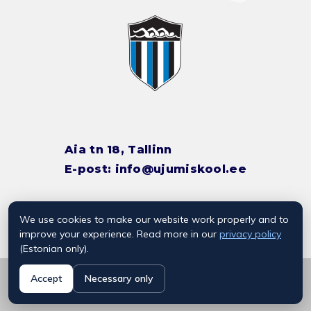
Aia tn 18, Tallinn
E-post:
info@ujumiskool.ee
We use cookies to make our website work properly and to
TREENERITE KONTAKTID
improve your experience. Read more in our
privacy policy
(Estonian only).
© 2026 Kalevi Ujumiskool
Accept
Necessary only
Privaatsuspoliitika