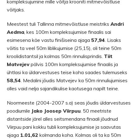
kompleksujumine mille võitja krooniti mitmevõistluse
võitjaks.
Meestest tuli Tallinna mitmevõistluse meistriks
Andri
Aedma
, kes 100m kompleksujumise finaalis sai
esimesena käe vastu finišiseina ajaga
57,94
. Lisaks
võitis ta veel 50m liblikujumise (25,15), oli teine 50m
kroolidistantsil ja kolmas 50m rinnulisprindis.
Tiit
Matvejev
pälvis 100m kompleksujumise finaalis ja
ühtlasi ka üldarvestuses teise koha saades tulemuseks
58,54
. Medalini jõudis Matvejev ka 50m rinnuliujumises
olles vaid nelja sajandikulise kaotusega napilt teine.
Noormeeste (2004-2007 s.a) seas jõudis üldarvestuses
poodiumile
Jako Joosep Viirpuu
. 50 meetriste
distantside järel alles seitsmendana finaali jõudnud
Viirpuu pani kokku tubli kompleksujumise ja saavutas
ajaga
1.01,62
kolmanda koha. Kolmas oli ta ka 50m