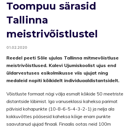
Toompuu särasid
Tallinna
meistrivõistlustel
01.02.2020
Reedel peeti Sõle ujulas Tallinna mitmevõistluse
meistrivõistlused. Kalevi Ujumiskoolist ujus end
üldarvestuses esikolmikusse viis ujujat ning
medaleid nopiti kõikidelt individuaaldistantsidelt.
Võistluste formaat nägi välja esmalt kõikide 50 meetriste
distantside läbimist. Iga vanuseklassi kaheksa parimat
pälvisid kohapunkte (10-8-6-5-4-3-2-1) ja nelja ala
kokkuvõttes pääsesid kaheksa kõige enam punkte
saavutanud ujujad finaali. Finaalis ootas neid 100m