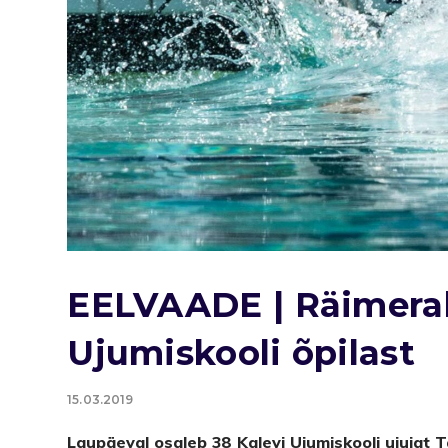
EELVAADE | Räimeralli
Ujumiskooli õpilast
15.03.2019
Laupäeval osaleb 38 Kalevi Ujumiskooli ujujat Ta