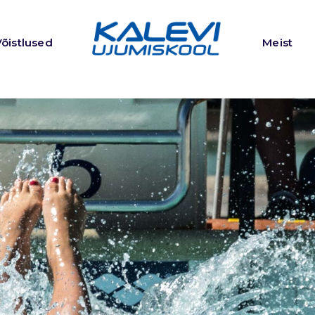
Võistlused
Meist