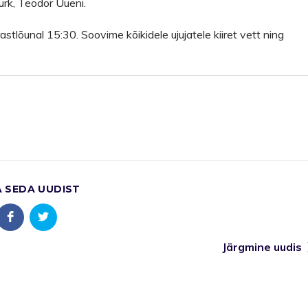
ürk, Teodor Uueni.
tlõunal 15:30. Soovime kõikidele ujujatele kiiret vett ning
A SEDA UUDIST
Järgmine uudis