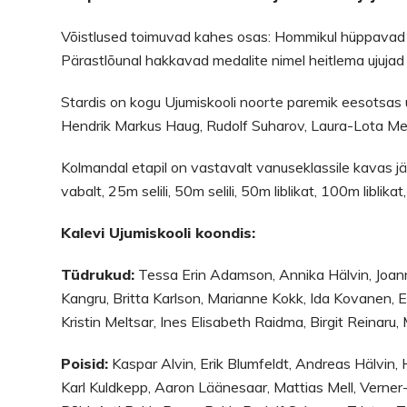
Võistlused toimuvad kahes osas: Hommikul hüppavad v
Pärastlõunal hakkavad medalite nimel heitlema ujuja
Stardis on kogu Ujumiskooli noorte paremik eesotsas uj
Hendrik Markus Haug, Rudolf Suharov, Laura-Lota Melih
Kolmandal etapil on vastavalt vanuseklassile kavas 
vabalt, 25m selili, 50m selili, 50m liblikat, 100m lib
Kalevi Ujumiskooli koondis:
Tüdrukud:
Tessa Erin Adamson, Annika Hälvin, Joanna
Kangru, Britta Karlson, Marianne Kokk, Ida Kovanen, Em
Kristin Meltsar, Ines Elisabeth Raidma, Birgit Reinaru, 
Poisid:
Kaspar Alvin, Erik Blumfeldt, Andreas Hälvin, 
Karl Kuldkepp, Aaron Läänesaar, Mattias Mell, Verner-V