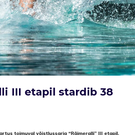
 III etapil stardib 38
rtus toimuval võistlussarja “Räimeralli” III etapil.