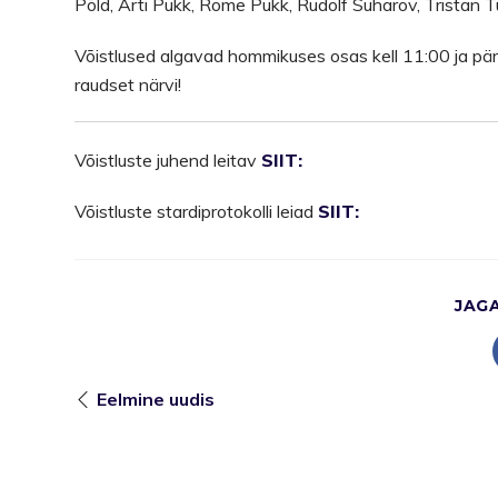
Põld, Arti Pukk, Rome Pukk, Rudolf Suharov, Tristan T
Võistlused algavad hommikuses osas kell 11:00 ja päras
raudset närvi!
Võistluste juhend leitav
SIIT:
Võistluste stardiprotokolli leiad
SIIT:
JAG
Eelmine uudis