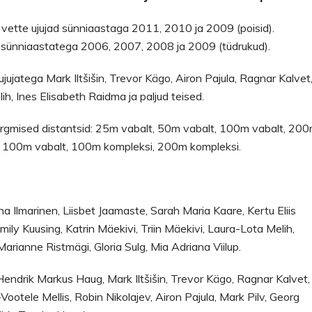
ette ujujad sünniaastaga 2011, 2010 ja 2009 (poisid).
d sünniaastatega 2006, 2007, 2008 ja 2009 (tüdrukud).
ujatega Mark Iltšišin, Trevor Kägo, Airon Pajula, Ragnar Kalvet
, Ines Elisabeth Raidma ja paljud teised.
järgmised distantsid: 25m vabalt, 50m vabalt, 100m vabalt, 20
likat, 100m vabalt, 100m kompleksi, 200m kompleksi.
 Ilmarinen, Liisbet Jaamaste, Sarah Maria Kaare, Kertu Eliis
ily Kuusing, Katrin Mäekivi, Triin Mäekivi, Laura-Lota Melih,
Marianne Ristmägi, Gloria Sulg, Mia Adriana Viilup.
Hendrik Markus Haug, Mark Iltšišin, Trevor Kägo, Ragnar Kalvet,
ootele Mellis, Robin Nikolajev, Airon Pajula, Mark Pilv, Georg