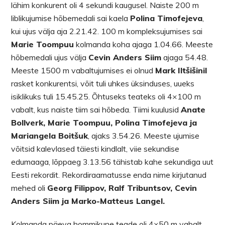
lähim konkurent oli 4 sekundi kaugusel. Naiste 200 m
liblikujumise hõbemedali sai kaela
Polina Timofejeva
,
kui ujus välja aja 2.21.42. 100 m kompleksujumises sai
Marie Toompuu
kolmanda koha ajaga 1.04.66. Meeste
hõbemedali ujus välja
Cevin Anders Siim
ajaga 54.48.
Meeste 1500 m vabaltujumises ei olnud
Mark Iltšišinil
rasket konkurentsi, võit tuli uhkes üksinduses, uueks
isiklikuks tuli 15.45.25. Õhtuseks teateks oli 4×100 m
vabalt, kus naiste tiim sai hõbeda. Tiimi kuulusid
Anate
Bollverk, Marie Toompuu, Polina Timofejeva ja
Mariangela Boitšuk
, ajaks 3.54.26. Meeste ujumise
võitsid kalevlased täiesti kindlalt, viie sekundise
edumaaga, lõppaeg 3.13.56 tähistab kahe sekundiga uut
Eesti rekordit. Rekordiraamatusse enda nime kirjutanud
mehed oli
Georg Filippov, Ralf Tribuntsov, Cevin
Anders Siim ja Marko-Matteus Langel.
Kolmanda päeva hommikune teade oli 4×50 m vabalt.