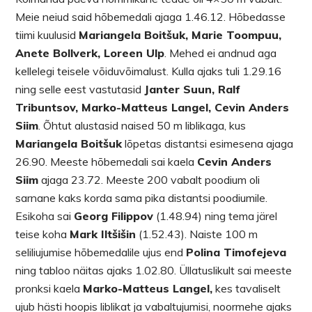
Meie neiud said hõbemedali ajaga 1.46.12. Hõbedasse
tiimi kuulusid
Mariangela Boitšuk, Marie Toompuu,
Anete Bollverk, Loreen Ulp
. Mehed ei andnud aga
kellelegi teisele võiduvõimalust. Kulla ajaks tuli 1.29.16
ning selle eest vastutasid
Janter Suun, Ralf
Tribuntsov, Marko-Matteus Langel, Cevin Anders
Siim
. Õhtut alustasid naised 50 m liblikaga, kus
Mariangela Boitšuk
lõpetas distantsi esimesena ajaga
26.90. Meeste hõbemedali sai kaela
Cevin Anders
Siim
ajaga 23.72. Meeste 200 vabalt poodium oli
sarnane kaks korda sama pika distantsi poodiumile.
Esikoha sai
Georg Filippov
(1.48.94) ning tema järel
teise koha
Mark Iltšišin
(1.52.43). Naiste 100 m
seliliujumise hõbemedalile ujus end
Polina Timofejeva
ning tabloo näitas ajaks 1.02.80. Üllatuslikult sai meeste
pronksi kaela
Marko-Matteus Langel,
kes tavaliselt
ujub hästi hoopis liblikat ja vabaltujumisi, noormehe ajaks