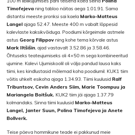
100 m liblikujumises pani teisena käed seina
Polina
Timofejeva
ning tabloo näitas aega 1.01.91. Sama
distantsi meeste pronksi sai kaela
Marko-Matteus
Langel
ajaga 52.47. Meeste 400 m vabalt lõppesid
kalevlaste kaksikvõiduga. Poodiumi kõrgeimale astmele
astus
Georg Filippov
ning kohe tema kõrvale astus
Mark Iltšišin
, ajad vastavalt 3.52.86 ja 3.58.46.
Õhtuseks teateujumiseks oli 4×50 m sega kombineeritud
ujumine. Kalevi Ujumiskoolil oli välja pandud lausa kaks
tiimi, kes kindlustasid mõlemad koha poodiumil. KUK1 tiim
võitis uhkelt esikoha ajaga 1.34.93. Tiimi kuulusid
Ralf
Tribuntsov, Cevin Anders Siim, Marie Toompuu ja
Mariangela Boitšuk.
KUK2 tiim jäi ajaga 1.37.79
kolmandaks. Sinna tiimi kuulusid
Marko-Matteus
Langel, Janter Suun, Polina Timofejeva ja Anete
Bollverk.
Teise päeva hommikune teade ei pakkunud meie