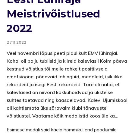
Meistrivõistlused
2022
27.11.2022
Veel novembri lõpus peeti pidulikult EMV lühirajal.
Kohal oli palju tublisid ja kiireid kalevlasi! Kolm päeva
kestnud võistlus tõi meile rohkelt positiivseid
emotsioone, põnevaid lahinguid, medaleid, isiklikke
rekordeid ja isegi Eesti rekordeid. Tore oli näha, et
kalevlased on niivõrd kokkuhoidvad ja üksteise
suhtes toetavad ning kaasaelavad. Kalevi Ujumiskool
oli kahtlemata üks säravaim klubi tänavustel
võistlustel. Vaatame kõik medalistid koos üle ka…
Esimese medali said kaela hommikul end poodiumile