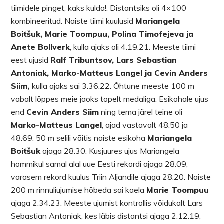
tiimidele pinget, kaks kulda!. Distantsiks oli 4×100
kombineeritud. Naiste tiimi kuulusid
Mariangela
Boitšuk, Marie Toompuu, Polina Timofejeva ja
Anete Bollverk
, kulla ajaks oli 4.19.21. Meeste tiimi
eest ujusid
Ralf Tribuntsov, Lars Sebastian
Antoniak, Marko-Matteus Langel ja Cevin Anders
Siim,
kulla ajaks sai 3.36.22. Õhtune meeste 100 m
vabalt lõppes meie jaoks topelt medaliga. Esikohale ujus
end
Cevin Anders Siim
ning tema järel teine oli
Marko-Matteus Langel
, ajad vastavalt 48.50 ja
48.69. 50 m selili võitis naiste esikoha
Mariangela
Boitšuk
ajaga 28.30. Kusjuures ujus Mariangela
hommikul samal alal uue Eesti rekordi ajaga 28.09,
varasem rekord kuulus Triin Aljandile ajaga 28.20. Naiste
200 m rinnuliujumise hõbeda sai kaela
Marie Toompuu
ajaga 2.34.23. Meeste ujumist kontrollis võidukalt Lars
Sebastian Antoniak, kes läbis distantsi ajaga 2.12.19,