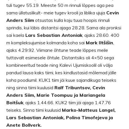
tuli tugev 55.19. Meeste 50 m rinnuli lõppes aga pea
sama üllatuslikult- meie tugev krooli ja liblika ujuja
Cevin
Anders Siim
otsustas kulla koju tuua hoopis rinnuli
sprindis, kui läbis distantsi ajaga 28.28. Sama ala pronksi
sai kaela
Lars Sebastian Antoniak
, ajaks 28.60. 400
m kompleksujumise kolmanda koha sai
Mark Iltšišin
,
ajaks 4.29.92. Viimane õhtune teade lõppes meile
tuttavalt esimesele õhtule. Distantsiks oli 4×50 sega
kombineeritud teade ning Kalevi Ujumiskoolil oli välja
pandud lausa kaks tiimi, kes kindlustasid mõlemad jälle
koha poodiumil. KUK1 tiim jäi kuue sajandikuga teiseks
ning sinna tiimi kuulusid
Ralf Tribuntsov, Cevin
Anders Siim, Marie Toompuu ja Mariangela
Boitšuk
, ajaks 1.44.66. KUK2 tiim jäi ajaga 1.47.76
teiseks. Sinna tiimi kuulusid
Marko-Matteus Langel,
Lars Sebastian Antoniak, Polina Timofejeva ja
Anete Bollverk.