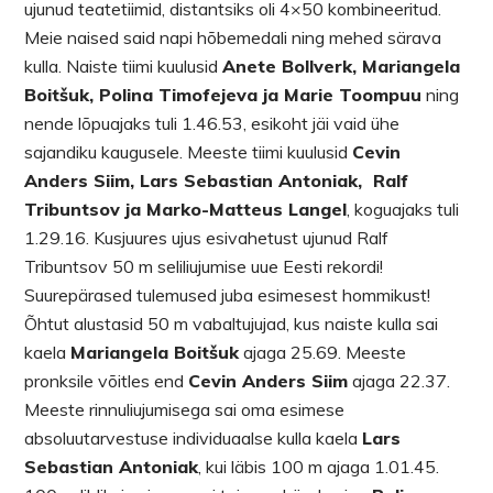
ujunud teatetiimid, distantsiks oli 4×50 kombineeritud.
Meie naised said napi hõbemedali ning mehed särava
kulla. Naiste tiimi kuulusid
Anete Bollverk, Mariangela
Boitšuk, Polina Timofejeva ja Marie Toompuu
ning
nende lõpuajaks tuli 1.46.53, esikoht jäi vaid ühe
sajandiku kaugusele. Meeste tiimi kuulusid
Cevin
Anders Siim, Lars Sebastian Antoniak, Ralf
Tribuntsov ja Marko-Matteus Langel
, koguajaks tuli
1.29.16. Kusjuures ujus esivahetust ujunud Ralf
Tribuntsov 50 m seliliujumise uue Eesti rekordi!
Suurepärased tulemused juba esimesest hommikust!
Õhtut alustasid 50 m vabaltujujad, kus naiste kulla sai
kaela
Mariangela Boitšuk
ajaga 25.69. Meeste
pronksile võitles end
Cevin Anders Siim
ajaga 22.37.
Meeste rinnuliujumisega sai oma esimese
absoluutarvestuse individuaalse kulla kaela
Lars
Sebastian Antoniak
, kui läbis 100 m ajaga 1.01.45.