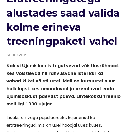
alustades saad valida
kolme erineva
treeningpaketi vahel
30.09.2019
Kalevi Ujumiskoolis tegutsevad võistlusrühmad,
kes võistlevad nii rahvusvahelistel kui ka
vabariiklikel võistlustel. Meil on kursustel suur
hulk lapsi, kes omandavad ja arendavad enda
ujumisoskust päevast päeva. Ühtekokku treenib
meil ligi 1000 ujujat.
Lisaks on väga populaarseks kujunenud ka
eratreeningud, mis on uuel hooajal uues kuues.