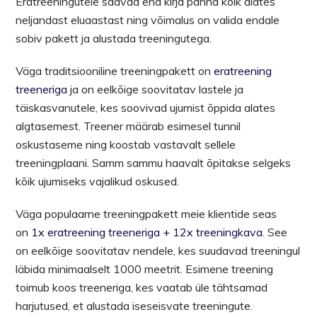
Eratreeningutele saavad end kirja panna kõik alates
neljandast eluaastast ning võimalus on valida endale
sobiv pakett ja alustada treeningutega.
Väga traditsiooniline treeningpakett on
eratreening
treeneriga
ja on eelkõige soovitatav lastele ja
täiskasvanutele, kes soovivad ujumist õppida alates
algtasemest. Treener määrab esimesel tunnil
oskustaseme ning koostab vastavalt sellele
treeningplaani. Samm sammu haavalt õpitakse selgeks
kõik ujumiseks vajalikud oskused.
Väga populaarne treeningpakett meie klientide seas
on
1x eratreening treeneriga + 12x treeningkava
. See
on eelkõige soovitatav nendele, kes suudavad treeningul
läbida minimaalselt 1000 meetrit. Esimene treening
toimub koos treeneriga, kes vaatab üle tähtsamad
harjutused, et alustada iseseisvate treeningute.