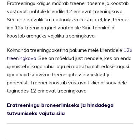
Eratreeningu käigus määrab treener taseme ja koostab
vastavalt nähtule kliendile 12 erinevat treeningkava.
See on hea valik ka triatloniks valmistujatel, kus treener
iga 12x treeningu järel vaatab üle Sinu tehnika ja
koostab arenguks vajaliku treeningkava.
Kolmanda treeningpaketina pakume meie klientidele
12x
treeningkava
. See on mõeldud just nendele, kes on enda
ujumistehnikaga rahul, aga ei raatsi tuimalt edasi-tagasi
ujuda vaid soovivad treeningutesse värskust ja
põnevust. Treener koostab vastavalt kliendi soovidele
tuginedes 12 erinevat treeningkava.
Eratreeningu broneerimiseks ja hindadega
tutvumiseks vajuta siia