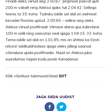
Finaali oleks viinud aeg 3.50.67. Järgmisel päeval ujuti
200 m vabalt ning Aleksa ajaks tuli 2.04.42. Sellega
teenis ta 35. koha. Tüdruku isiklik sel alal on eelmisel
kevadel Rootsis ujutud 2.00.65 – selline aeg oleks
Aleksa viinud poolfinaali. Viimase alana ujus kalevlane
100 m selili ning saavutas seal ajaga 1.04.15. 33. koha.
Tema isiklik sel alal on 1.01.85, mis on ühtlasi ka Eesti
rekord. Isiklikulähedase ajaga oleks jällegi saanud
võimaluse ujuda poolfinaalis. Nüüd on Aleksa juba
suundumas tagasi kodu poole Kanadasse.
Kõik võistluse tulemused leiad
SIIT
JAGA SEDA UUDIST