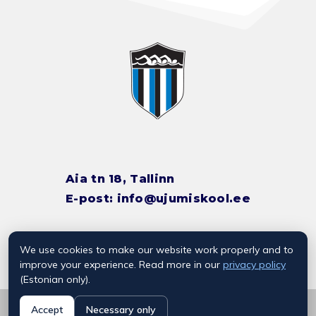
Aia tn 18, Tallinn
E-post:
info@ujumiskool.ee
We use cookies to make our website work properly and to
TREENERITE KONTAKTID
improve your experience. Read more in our
privacy policy
(Estonian only).
© 2026 Kalevi Ujumiskool
Accept
Necessary only