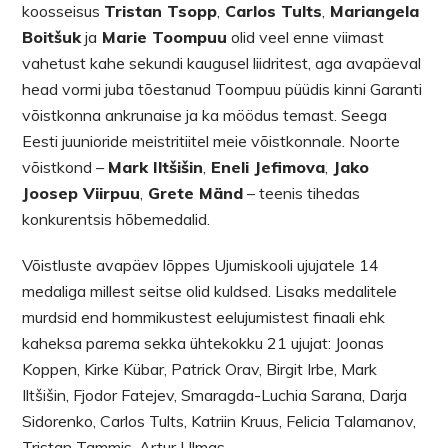
koosseisus
Tristan Tsopp
,
Carlos Tults
,
Mariangela
Boitšuk
ja
Marie Toompuu
olid veel enne viimast
vahetust kahe sekundi kaugusel liidritest, aga avapäeval
head vormi juba tõestanud Toompuu püüdis kinni Garanti
võistkonna ankrunaise ja ka möödus temast. Seega
Eesti juunioride meistritiitel meie võistkonnale. Noorte
võistkond –
Mark Iltšišin
,
Eneli Jefimova
,
Jako
Joosep Viirpuu
,
Grete Mänd
– teenis tihedas
konkurentsis hõbemedalid.
Võistluste avapäev lõppes Ujumiskooli ujujatele 14
medaliga millest seitse olid kuldsed. Lisaks medalitele
murdsid end hommikustest eelujumistest finaali ehk
kaheksa parema sekka ühtekokku 21 ujujat: Joonas
Koppen, Kirke Kübar, Patrick Orav, Birgit Irbe, Mark
Iltšišin, Fjodor Fatejev, Smaragda-Luchia Sarana, Darja
Sidorenko, Carlos Tults, Katriin Kruus, Felicia Talamanov,
Tristan Tammis, Artur Ulmas.