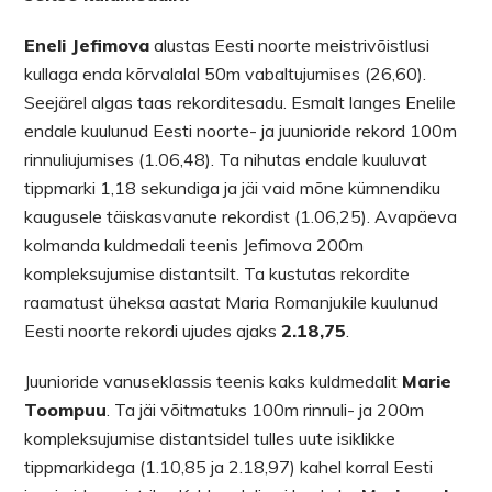
Eneli Jefimova
alustas Eesti noorte meistrivõistlusi
kullaga enda kõrvalalal 50m vabaltujumises (26,60).
Seejärel algas taas rekorditesadu. Esmalt langes Enelile
endale kuulunud Eesti noorte- ja juunioride rekord 100m
rinnuliujumises (1.06,48). Ta nihutas endale kuuluvat
tippmarki 1,18 sekundiga ja jäi vaid mõne kümnendiku
kaugusele täiskasvanute rekordist (1.06,25). Avapäeva
kolmanda kuldmedali teenis Jefimova 200m
kompleksujumise distantsilt. Ta kustutas rekordite
raamatust üheksa aastat Maria Romanjukile kuulunud
Eesti noorte rekordi ujudes ajaks
2.18,75
.
Juunioride vanuseklassis teenis kaks kuldmedalit
Marie
Toompuu
. Ta jäi võitmatuks 100m rinnuli- ja 200m
kompleksujumise distantsidel tulles uute isiklikke
tippmarkidega (1.10,85 ja 2.18,97) kahel korral Eesti