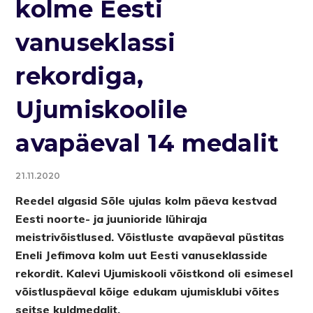
kolme Eesti
vanuseklassi
rekordiga,
Ujumiskoolile
avapäeval 14 medalit
21.11.2020
Reedel algasid Sõle ujulas kolm päeva kestvad
Eesti noorte- ja juunioride lühiraja
meistrivõistlused. Võistluste avapäeval püstitas
Eneli Jefimova kolm uut Eesti vanuseklasside
rekordit. Kalevi Ujumiskooli võistkond oli esimesel
võistluspäeval kõige edukam ujumisklubi võites
seitse kuldmedalit.