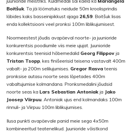
juunioride meistriks. Kuldmedali sai kaela ka
Mariangela
Boitšuk
. Ta jäi löömatuks neidude 50m kroolisprindis
läbides kaks basseinipikkust ajaga
26,59
. Boitšuk lisas
enda kollektsiooni veel pronksi 100m liblikujumisest.
Noormeestest jõudis avapäeval noorte- ja juunioride
konkurentsis poodiumile viis meie ujujat. Juunioride
konkurentsis teenisid hõbemedalid
Georg Filippov
ja
Tristan Tsopp
, kes finišeerisid teisena vastavalt 400m
vabalt- ja 200m seliliujumises.
Gregor Rasva
teenis
pronksise autasu noorte seas lõpetades 400m
vabaltujumise kolmandana. Pronksmedalini jõudsid
noorte seas ka
Lars Sebastian Antoniak
ja
Jako
Joosep Viirpuu
. Antoniak ujus end kolmandaks 100m
rinnuli- ja Viirpuu 100m liblikujumises.
Ilusa punkti avapäevale panid meie sega 4x50m
kombineeritud teatenelikud. Juunioride võistkond