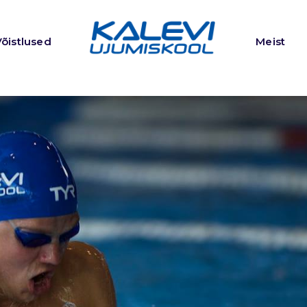
Võistlused
Meist