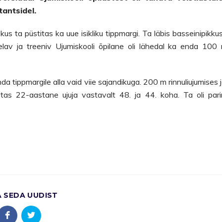
tantsidel.
us ta püstitas ka uue isikliku tippmargi. Ta läbis basseinipikku
elav ja treeniv Ujumiskooli õpilane oli lähedal ka enda 100
nda tippmargile alla vaid viie sajandikuga. 200 m rinnuliujumises j
as 22-aastane ujuja vastavalt 48. ja 44. koha. Ta oli par
A SEDA UUDIST