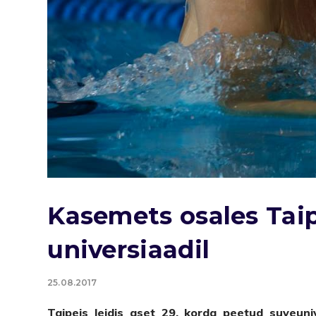
Kasemets osales Tai
universiaadil
25.08.2017
Taipeis leidis aset 29. korda peetud suveuniv