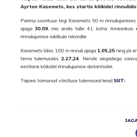
Ayrton Kasemets, kes startis kõikidel rinnulidis
Parima soorituse tegi Kasemets 50 m rinnuliujumises k
ajaga
30.09
, mis andis talle 41. koha. Ameerikas 
rinnuliujumise isiklikule rekordile.
Kasemets läbis 100 m rinnuli ajaga
1.05,25
ning jäi e
tema tulemuseks
2.27,24
. Nende aegadega saavut
eestlane kõikidel rinnuliujumise distantsidel.
Taipeis toimunud võistluse tulemused leiad
SIIT:
JAG