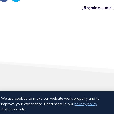
Järgmine uudis
Aia tn 18, Tallinn
We use cookies to make our website work properly and to
E-post:
info@ujumiskool.ee
improve your experience. Read more in our
privacy policy
(Estonian only).