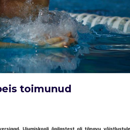
peis toimunud
ersiaad. Ujumiskooli õpilastest oli tänavu võistlustul