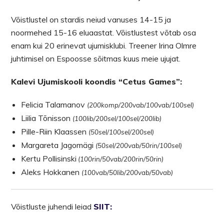
Võistlustel on stardis neiud vanuses 14-15 ja
noormehed 15-16 eluaastat. Võistlustest võtab osa
enam kui 20 erinevat ujumisklubi. Treener Irina Olmre
juhtimisel on Espoosse sõitmas kuus meie ujujat.
Kalevi Ujumiskooli koondis “Cetus Games”:
Felicia Talamanov
(200komp/200vab/100vab/100sel)
Liilia Tõnisson
(100lib/200sel/100sel/200lib)
Pille-Riin Klaassen
(50sel/100sel/200sel)
Margareta Jagomägi
(50sel/200vab/50rin/100sel)
Kertu Pollisinski
(100rin/50vab/200rin/50rin)
Aleks Hokkanen
(100vab/50lib/200vab/50vab)
Võistluste juhendi leiad
SIIT: