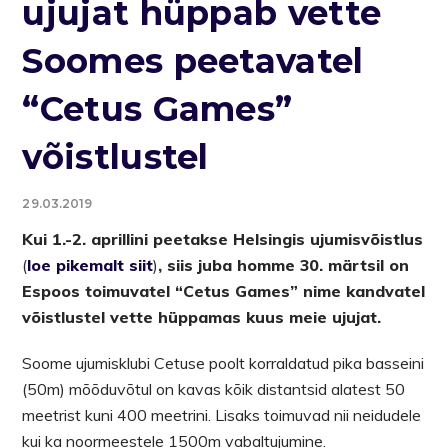
ujujat hüppab vette
Soomes peetavatel
“Cetus Games”
võistlustel
29.03.2019
Kui 1.-2. aprillini peetakse Helsingis ujumisvõistlus
(
loe pikemalt siit
)
, siis juba homme 30. märtsil on
Espoos toimuvatel “Cetus Games” nime kandvatel
võistlustel vette hüppamas kuus meie ujujat.
Soome ujumisklubi Cetuse poolt korraldatud pika basseini
(50m) mõõduvõtul on kavas kõik distantsid alatest 50
meetrist kuni 400 meetrini. Lisaks toimuvad nii neidudele
kui ka noormeestele 1500m vabaltujumine.