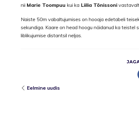
nii
Marie Toompuu
kui ka
Liilia Tõnissoni
vastavalt 
Naiste 50m vabaltujumises on hooaja edetabeli teise
sekundiga. Kaare on head hoogu näidanud ka teistel sp
liblikujumise distantsil neljas.
JAG
Eelmine uudis