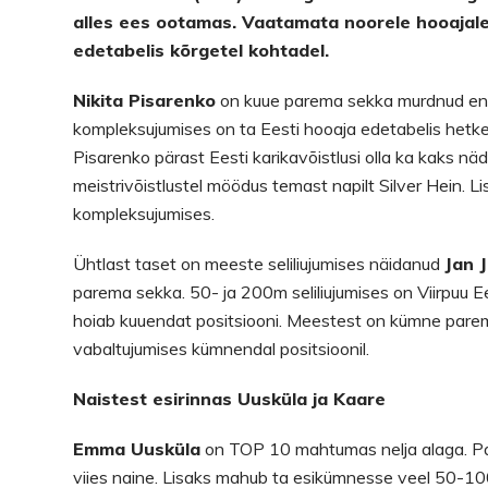
alles ees ootamas. Vaatamata noorele hooajale
edetabelis kõrgetel kohtadel.
Nikita Pisarenko
on kuue parema sekka murdnud ennas
kompleksujumises on ta Eesti hooaja edetabelis hetkel 
Pisarenko pärast Eesti karikavõistlusi olla ka kaks näd
meistrivõistlustel möödus temast napilt Silver Hein. L
kompleksujumises.
Ühtlast taset on meeste seliliujumises näidanud
Jan 
parema sekka. 50- ja 200m seliliujumises on Viirpuu E
hoiab kuuendat positsiooni. Meestest on kümne par
vabaltujumises kümnendal positsioonil.
Naistest esirinnas Uusküla ja Kaare
Emma Uusküla
on TOP 10 mahtumas nelja alaga. Pari
viies naine. Lisaks mahub ta esikümnesse veel 50-100