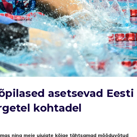
õpilased asetsevad Eesti
rgetel kohtadel
gumas ning meie ujujate kõige tähtsamad mõõduvõtud