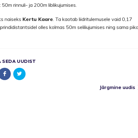
50m rinnuli- ja 200m liblikujumises.
ks naiseks
Kertu Kaare
. Ta kaotab liidritulemusele vaid 0,17
rindidistantsidel olles kolmas 50m seliliujumises ning sama pika
A SEDA UUDIST
Järgmine uudis