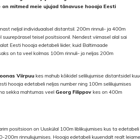
 on mitmed meie ujujad tänavuse hooaja Eesti
t neljal individuaalsel distantsil. 200m rinnuli- ja 400m
suurepärasel teisel positsioonil. Nendest viimasel alal sai
alat Eesti hooaja edetabeli liider, kuid Baltimaade
isaks on ta veel kolmas 100m rinnuli- ja neljas 200m
Joonas Viirpuu
kes mahub kõikidel seliliujumise distantsidel ku
esti hooaja edetabeli neljas number ning 100m seliliujumises
ema sekka mahtumas veel
Georg Filippov
kes on 400m
m positsioon on Uuskülal 100m liblikujumises kus ta edetabeli
-200m rinnuliujumises. Hooaja edetabeli kuuendalt realt leiam