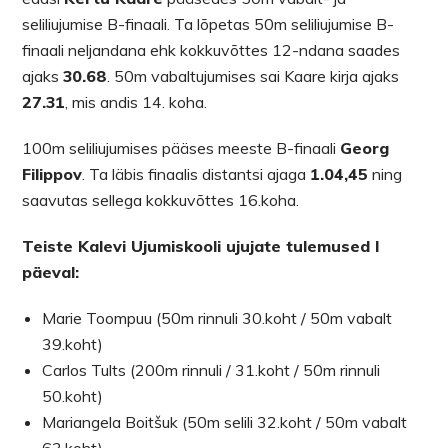
seliliujumise B-finaali. Ta lõpetas 50m seliliujumise B-
finaali neljandana ehk kokkuvõttes 12-ndana saades
ajaks
30.68
. 50m vabaltujumises sai Kaare kirja ajaks
27.31
, mis andis 14. koha.
100m seliliujumises pääses meeste B-finaali
Georg
Filippov
. Ta läbis finaalis distantsi ajaga
1.04,45
ning
saavutas sellega kokkuvõttes 16.koha.
Teiste Kalevi Ujumiskooli ujujate tulemused I
päeval:
Marie Toompuu (50m rinnuli 30.koht / 50m vabalt
39.koht)
Carlos Tults (200m rinnuli / 31.koht / 50m rinnuli
50.koht)
Mariangela Boitšuk (50m selili 32.koht / 50m vabalt
63.koht)