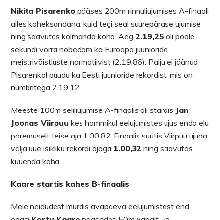
Nikita Pisarenko
pääses 200m rinnuliujumises A-finaali
alles kaheksandana, kuid tegi seal suurepärase ujumise
ning saavutas kolmanda koha. Aeg
2.19,25
oli poole
sekundi võrra nobedam ka Euroopa juunioride
meistrivõistluste normatiivist (2.19,86). Palju ei jäänud
Pisarenkol puudu ka Eesti juunioride rekordist, mis on
numbritega 2.19,12.
Meeste 100m seliliujumise A-finaalis oli stardis
Jan
Joonas Viirpuu
kes hommikul eelujumistes ujus enda elu
paremuselt teise aja 1.00,82. Finaalis suutis Viirpuu ujuda
välja uue isikliku rekordi ajaga
1.00,32
ning saavutas
kuuenda koha.
Kaare startis kahes B-finaalis
Meie neidudest murdis avapäeva eelujumistest end
edasi
Kertu Kaare
pääsedes 50m vabalt- ja