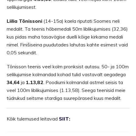
seliliujumisest.
Liilia Tõnissoni
(14-15a) kaela riputati Soomes neli
medalit. Ta teenis hõbemedali 50m liblikujumises (32,36)
kus pidas maha tasavägise duelli kõige kirkama medali
nimel. Finišiseina puudutades lahutas kahte esimest vaid
0,05 sekundit.
Tõnisson teenis veel kolm pronksist autasu. 50- ja 100m
seliliujumise kolmandad kohad tulid vastavalt aegadega
34,64
ja
1.13,82
. Poodiumi kolmandal astmel seisis ta
veel 100m liblikujumises (1.13,58). Seega teenisid meie
tüdrukud seitsme stardiga suurepärased kuus medalit.
Kõik tulemused leitavad
SIIT: