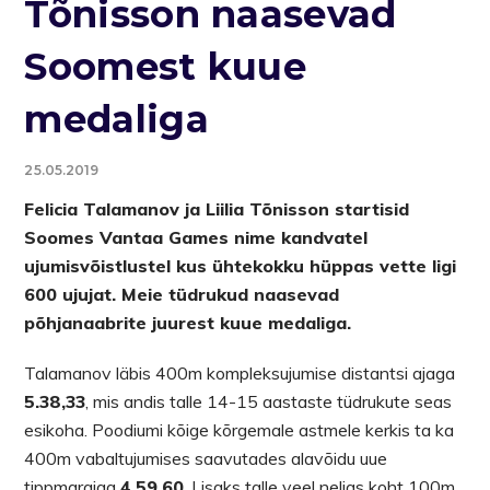
Tõnisson naasevad
Soomest kuue
medaliga
25.05.2019
Felicia Talamanov ja Liilia Tõnisson startisid
Soomes Vantaa Games nime kandvatel
ujumisvõistlustel kus ühtekokku hüppas vette ligi
600 ujujat. Meie tüdrukud naasevad
põhjanaabrite juurest kuue medaliga.
Talamanov läbis 400m kompleksujumise distantsi ajaga
5.38,33
, mis andis talle 14-15 aastaste tüdrukute seas
esikoha. Poodiumi kõige kõrgemale astmele kerkis ta ka
400m vabaltujumises saavutades alavõidu uue
tippmargiga
4.59,60
. Lisaks talle veel neljas koht 100m