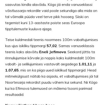
saavutas kindla alavõidu. Kägo jäi enda vanuseklassi
võistlussarja rekordile vaid poole sekundiga alla mida on
tal võimalik püüda veel terve pikk hooaeg. Siiski on
tegemist kuni 13-aastaste poiste seas Euroopa
tipptulemuste kuuluva ajaga.
Teise kuldmedali teenis noormees 100m vabaltujumises
kus ujus isikliku tippmargi
57,02
. Samas vanuseklassis
teenis kaks alavõitu
Eneli Jefimova
. Seekord jättis ta
rinnuliujumise kõrvale ja noppis kaks kuldmedalit 100m
vabalt- ja seliliujumises vastavalt aegadega
1.01,11
ja
1.07,65
, mis on ka piiga uued isiklikud tippmargid. Head
mitmekülgsust näitab ka asjaolu, et vabaltujumises jäi tal
Noortesarja rekordist puudu vähem kui sekund. Nii Kägo
kui ka Efimova tulemused on mõlema tsooni parimad
resultaadid.