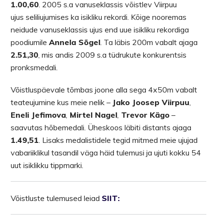
1.00,60
. 2005 s.a vanuseklassis võistlev Viirpuu
ujus seliliujumises ka isikliku rekordi. Kõige nooremas
neidude vanuseklassis ujus end uue isikliku rekordiga
poodiumile
Annela Sõgel
. Ta läbis 200m vabalt ajaga
2.51,30
, mis andis 2009 s.a tüdrukute konkurentsis
pronksmedali.
Võistluspäevale tõmbas joone alla sega 4x50m vabalt
teateujumine kus meie nelik –
Jako Joosep Viirpuu
,
Eneli Jefimova
,
Mirtel Nagel
,
Trevor Kägo
–
saavutas hõbemedali. Üheskoos läbiti distants ajaga
1.49,51
. Lisaks medalistidele tegid mitmed meie ujujad
vabariiklikul tasandil väga häid tulemusi ja ujuti kokku 54
uut isiklikku tippmarki.
Võistluste tulemused leiad
SIIT: