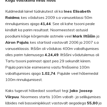
Kogu võistkond heas hoos
Kuldmedali lainel tüdrukutest oli ka
Ines Elisabeth
Raidma
, kes võidutses 2009 s.a vanuseklassi 50m
rinnuliujumises ajaga
41,44
. See oli kahe tsooni peale
kindlalt ka parim resultaat. Noormeestest astusid
poodiumi kõige kõrgemale astmele veel
Mark Iltšišin
ja
Airon Pajula
, kes startisid vastavalt 2006 ja 2007 s.a
vanuseklassis. Iltšišin oli võidukas 400m vabaltujumises
olles parim tulemusega
4.24,49
. Iltšišini võidutulemus oli
Tartu tsooni parimast ajast pea 29 sekundit kiirem.
Pajula pani käe esimesena vastu finišiseina 100m
vabaltujumises ajaga
1.02,74
. Pajulale veel hõbemedal
100m rinnuliujumisest.
Kaks tugevat hõbedast sooritust tegi
Jako Joosep
Viirpuu
. Noormees startis 100m vabalt- ja seliliujumises
läbides neli basseinipikkust vastavalt aegadega
55,80
ja