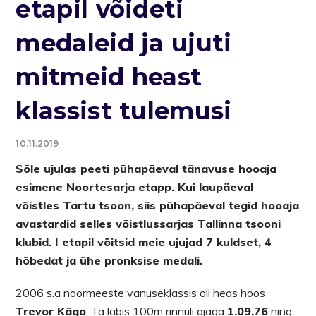
etapil võideti
medaleid ja ujuti
mitmeid heast
klassist tulemusi
10.11.2019
Sõle ujulas peeti pühapäeval tänavuse hooaja
esimene Noortesarja etapp. Kui laupäeval
võistles Tartu tsoon, siis pühapäeval tegid hooaja
avastardid selles võistlussarjas Tallinna tsooni
klubid. I etapil võitsid meie ujujad 7 kuldset, 4
hõbedat ja ühe pronksise medali.
2006 s.a noormeeste vanuseklassis oli heas hoos
Trevor Kägo
. Ta läbis 100m rinnuli ajaga
1.09,76
ning