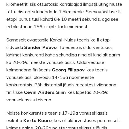
kilomeetrit, siis otsustasid korraldajad ilmastikutingimuste
tõttu distantsi lühendada 1,5km peale. Seeriavõistluse II
etapil puhus tuul kohati üle 10 meetri sekundis, aga see
ei takistanud 156. ujujal starti minemast.
Sarnaselt avaetapile Karksi-Nuias teenis ka II etapil
üldvõidu
Sander Paavo
. Ta edestas üldarvestuses
lähimat konkurenti kahe sekundiga ning oli kindlalt parim
ka 20-29a meeste vanuseklassis. Üldarvestuse
kolmandana finišeeris
Georg Filippov
, kes teenis
vanuseklassi alavõidu 14-16a noormeeste
konkurentsis. Põhidistantsil jõudis meestest viiendana
finišisse
Cevin Anders Siim
, kes lõpetas 20-29a
vanuseklassis teisena.
Naiste konkurentsis teenis 17-19a vanuseklassis
esikoha
Kertu Kaare
, kes oli üldarvestuses paremuselt
kolmas naine. 20-29a naiste vanuseklassis jõudis