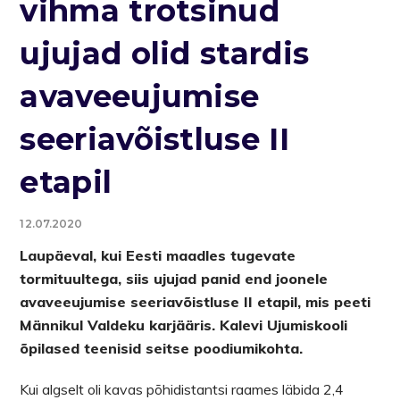
vihma trotsinud
ujujad olid stardis
avaveeujumise
seeriavõistluse II
etapil
12.07.2020
Laupäeval, kui Eesti maadles tugevate
tormituultega, siis ujujad panid end joonele
avaveeujumise seeriavõistluse II etapil, mis peeti
Männikul Valdeku karjääris. Kalevi Ujumiskooli
õpilased teenisid seitse poodiumikohta.
Kui algselt oli kavas põhidistantsi raames läbida 2,4