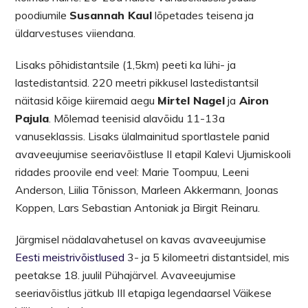
poodiumile
Susannah Kaul
lõpetades teisena ja
üldarvestuses viiendana.
Lisaks põhidistantsile (1,5km) peeti ka lühi- ja
lastedistantsid. 220 meetri pikkusel lastedistantsil
näitasid kõige kiiremaid aegu
Mirtel Nagel
ja
Airon
Pajula
. Mõlemad teenisid alavõidu 11-13a
vanuseklassis. Lisaks ülalmainitud sportlastele panid
avaveeujumise seeriavõistluse II etapil Kalevi Ujumiskooli
ridades proovile end veel: Marie Toompuu, Leeni
Anderson, Liilia Tõnisson, Marleen Akkermann, Joonas
Koppen, Lars Sebastian Antoniak ja Birgit Reinaru.
Järgmisel nädalavahetusel on kavas avaveeujumise
Eesti meistrivõistlused
3- ja 5 kilomeetri distantsidel, mis
peetakse 18. juulil Pühajärvel. Avaveeujumise
seeriavõistlus jätkub III etapiga legendaarsel Väikese